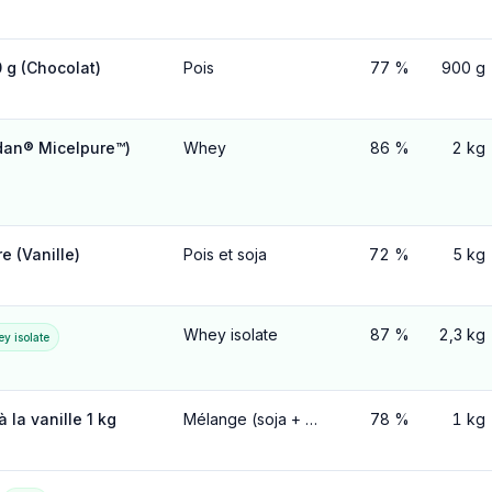
 g (Chocolat)
Pois
77 %
900 g
dan® Micelpure™)
Whey
86 %
2 kg
e (Vanille)
Pois et soja
72 %
5 kg
Whey isolate
87 %
2,3 kg
y isolate
 la vanille 1 kg
Mélange (soja + pois + riz)
78 %
1 kg