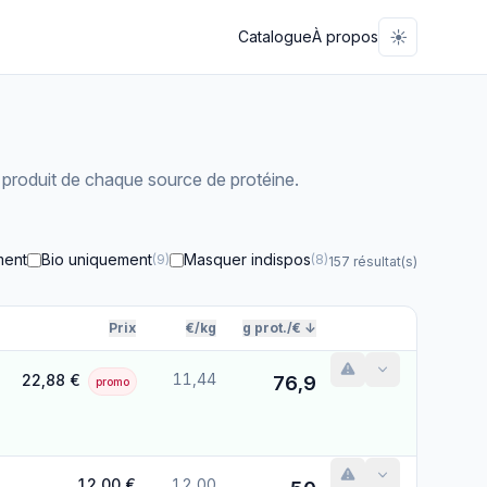
☀️
Catalogue
À propos
ur produit de chaque source de protéine.
ment
Bio uniquement
Masquer indispos
(9)
(8)
157 résultat(s)
Prix
€/kg
g prot./€ ↓
Actions
11,44
22,88 €
76,9
promo
12,00 €
12,00