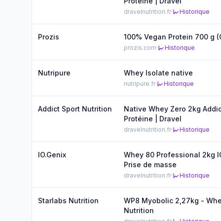
Protéine | Dravel
dravelnutrition.fr
·
Historique
Prozis
100% Vegan Protein 700 g (
prozis.com
·
Historique
Nutripure
Whey Isolate native
nutripure.fr
·
Historique
Addict Sport Nutrition
Native Whey Zero 2kg Addict
Protéine | Dravel
dravelnutrition.fr
·
Historique
IO.Genix
Whey 80 Professional 2kg IO
Prise de masse
dravelnutrition.fr
·
Historique
Starlabs Nutrition
WP8 Myobolic 2,27kg - Whey
Nutrition