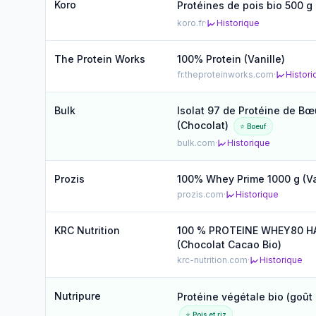
Koro
Protéines de pois bio 500 g
koro.fr
·
Historique
The Protein Works
100% Protein (Vanille)
fr.theproteinworks.com
·
Histori
Bulk
Isolat 97 de Protéine de B
(Chocolat)
⭐ Boeuf
bulk.com
·
Historique
Prozis
100% Whey Prime 1000 g (Va
prozis.com
·
Historique
KRC Nutrition
100 % PROTEINE WHEY80 H
(Chocolat Cacao Bio)
krc-nutrition.com
·
Historique
Nutripure
Protéine végétale bio (goût
⭐ Pois et riz