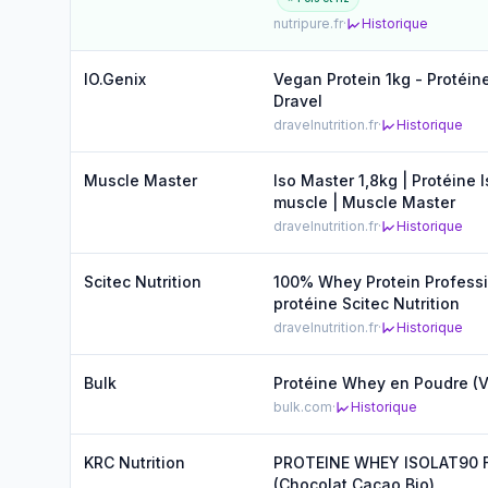
nutripure.fr
·
Historique
IO.Genix
Vegan Protein 1kg - Protéin
Dravel
dravelnutrition.fr
·
Historique
Muscle Master
Iso Master 1,8kg | Protéine I
muscle | Muscle Master
dravelnutrition.fr
·
Historique
Scitec Nutrition
100% Whey Protein Professi
protéine Scitec Nutrition
dravelnutrition.fr
·
Historique
Bulk
Protéine Whey en Poudre (V
bulk.com
·
Historique
KRC Nutrition
PROTEINE WHEY ISOLAT90 
(Chocolat Cacao Bio)