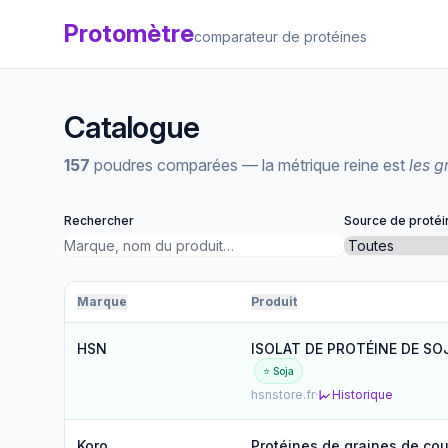
Protomètre
comparateur de protéines
Catalogue
157
poudres comparées — la métrique reine est
les 
Rechercher
Source de protéi
Marque
Produit
HSN
ISOLAT DE PROTÉINE DE SOJA
⭐ Soja
hsnstore.fr
·
Historique
Koro
Protéines de graines de cou