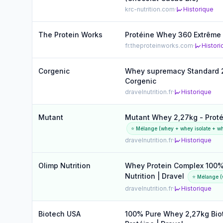
krc-nutrition.com
·
Historique
The Protein Works
Protéine Whey 360 Extrême (
fr.theproteinworks.com
·
Histori
Corgenic
Whey supremacy Standard 2
Corgenic
dravelnutrition.fr
·
Historique
Mutant
Mutant Whey 2,27kg - Proté
⭐ Mélange (whey + whey isolate + wh
dravelnutrition.fr
·
Historique
Olimp Nutrition
Whey Protein Complex 100% 
Nutrition | Dravel
⭐ Mélange (
dravelnutrition.fr
·
Historique
Biotech USA
100% Pure Whey 2,27kg Bio