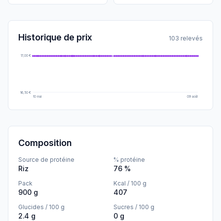
Historique de prix
103 relevés
17,00 €
16,50 €
10 mai
09 août
Composition
Source de protéine
% protéine
Riz
76 %
Pack
Kcal / 100 g
900 g
407
Glucides / 100 g
Sucres / 100 g
2.4 g
0 g