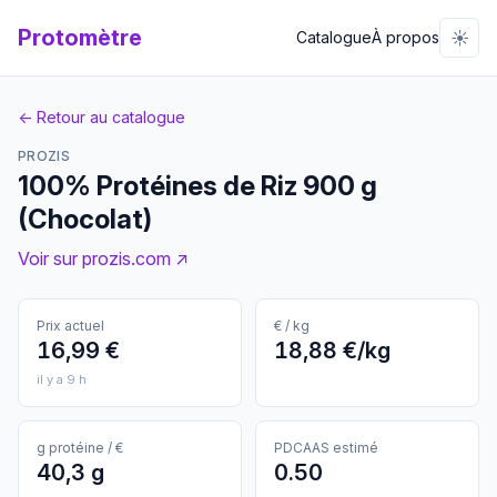
Protomètre
☀️
Catalogue
À propos
← Retour au catalogue
PROZIS
100% Protéines de Riz 900 g
(Chocolat)
Voir sur prozis.com ↗
Prix actuel
€ / kg
16,99 €
18,88 €/kg
il y a 9 h
g protéine / €
PDCAAS estimé
40,3 g
0.50