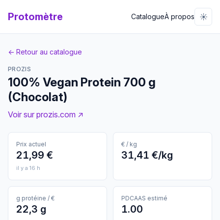
Protomètre
☀️
Catalogue
À propos
← Retour au catalogue
PROZIS
100% Vegan Protein 700 g
(Chocolat)
Voir sur prozis.com ↗
Prix actuel
€ / kg
21,99 €
31,41 €/kg
il y a 16 h
g protéine / €
PDCAAS estimé
22,3 g
1.00