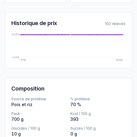
Historique de prix
102 relevés
22,00 €
21,50 €
10 mai
08 août
Composition
Source de protéine
% protéine
Pois et riz
70 %
Pack
Kcal / 100 g
700 g
393
Glucides / 100 g
Sucres / 100 g
10 g
0 g