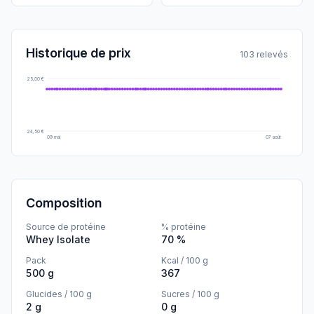
Historique de prix
103 relevés
25,00 €
24,50 €
09 mai
07 août
Composition
Source de protéine
% protéine
Whey Isolate
70 %
Pack
Kcal / 100 g
500 g
367
Glucides / 100 g
Sucres / 100 g
2 g
0 g