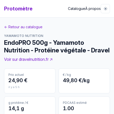
Protomètre
☀️
Catalogue
À propos
← Retour au catalogue
YAMAMOTO NUTRITION
EndoPRO 500g - Yamamoto
Nutrition - Protéine végétale - Dravel
Voir sur dravelnutrition.fr ↗
Prix actuel
€ / kg
24,90 €
49,80 €/kg
il y a 5 h
g protéine / €
PDCAAS estimé
14,1 g
1.00