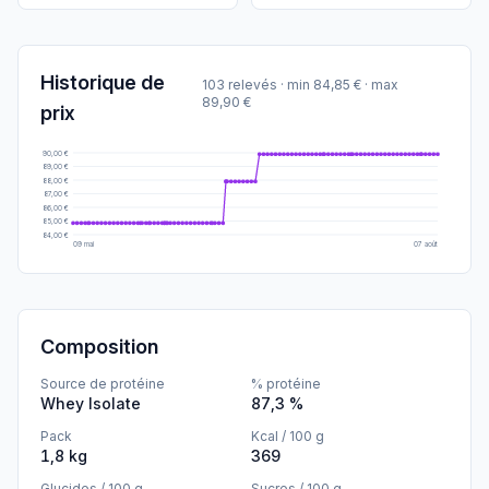
Historique de
103 relevés
· min 84,85 € · max
89,90 €
prix
90,00 €
89,00 €
88,00 €
87,00 €
86,00 €
85,00 €
84,00 €
09 mai
07 août
Composition
Source de protéine
% protéine
Whey Isolate
87,3 %
Pack
Kcal / 100 g
1,8 kg
369
Glucides / 100 g
Sucres / 100 g