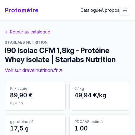
Protomètre
☀️
Catalogue
À propos
← Retour au catalogue
STARLABS NUTRITION
I90 Isolac CFM 1,8kg - Protéine
Whey isolate | Starlabs Nutrition
Voir sur dravelnutrition.fr ↗
Prix actuel
€ / kg
89,90 €
49,94 €/kg
il y a 7 h
g protéine / €
PDCAAS estimé
17,5 g
1.00