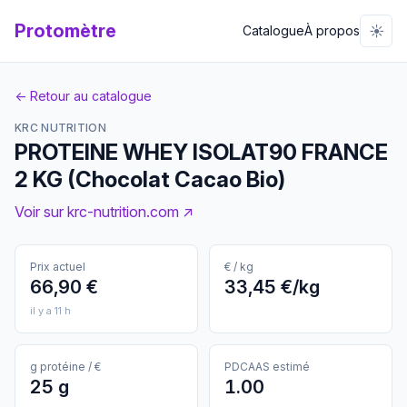
Protomètre
☀️
Catalogue
À propos
← Retour au catalogue
KRC NUTRITION
PROTEINE WHEY ISOLAT90 FRANCE
2 KG (Chocolat Cacao Bio)
Voir sur krc-nutrition.com ↗
Prix actuel
€ / kg
66,90 €
33,45 €/kg
il y a 11 h
g protéine / €
PDCAAS estimé
25 g
1.00