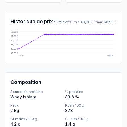
Historique de prix
76 relevés
· min 49,90 € · max 66,90 €
70,00 €
65,00 €
60,00 €
55,00 €
50,00 €
45,00 €
07 mai
08 août
Composition
Source de protéine
% protéine
Whey isolate
83,6 %
Pack
Kcal / 100 g
2 kg
373
Glucides / 100 g
Sucres / 100 g
4.2 g
1.4 g