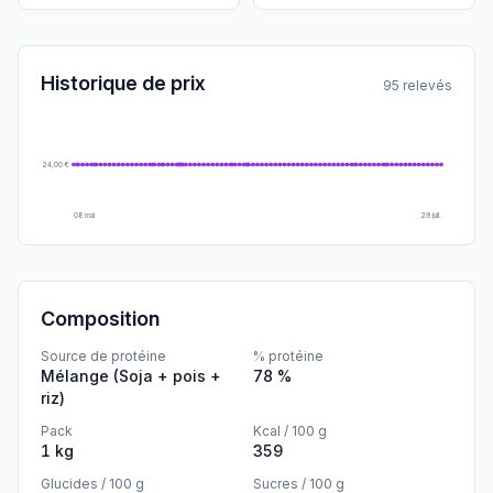
Historique de prix
95 relevés
24,00 €
08 mai
29 juil.
Composition
Source de protéine
% protéine
Mélange (Soja + pois +
78 %
riz)
Pack
Kcal / 100 g
1 kg
359
Glucides / 100 g
Sucres / 100 g