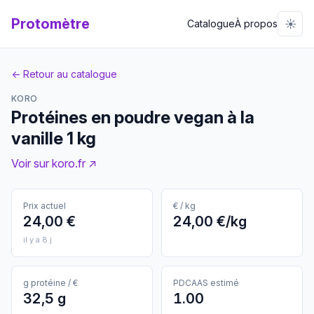
Protomètre
☀️
Catalogue
À propos
← Retour au catalogue
KORO
Protéines en poudre vegan à la
vanille 1 kg
Voir sur koro.fr ↗
Prix actuel
€ / kg
24,00 €
24,00 €/kg
il y a 8 j
g protéine / €
PDCAAS estimé
32,5 g
1.00