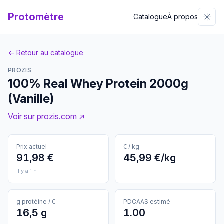
Protomètre
☀️
Catalogue
À propos
← Retour au catalogue
PROZIS
100% Real Whey Protein 2000g
(Vanille)
Voir sur prozis.com ↗
Prix actuel
€ / kg
91,98 €
45,99 €/kg
il y a 1 h
g protéine / €
PDCAAS estimé
16,5 g
1.00