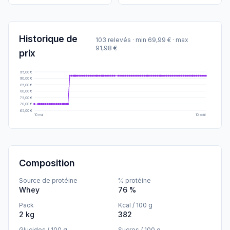
Historique de
103 relevés
· min 69,99 € · max
91,98 €
prix
95,00 €
90,00 €
85,00 €
80,00 €
75,00 €
70,00 €
65,00 €
10 mai
10 août
Composition
Source de protéine
% protéine
Whey
76 %
Pack
Kcal / 100 g
2 kg
382
Glucides / 100 g
Sucres / 100 g