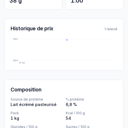
38 g
1.00
Historique de prix
1 relevé
1,80 €
1,60 €
07 mai
Composition
Source de protéine
% protéine
Lait écrémé pasteurisé
6,8 %
Pack
Kcal / 100 g
1 kg
54
Glucides / 100 g
Sucres / 100 g