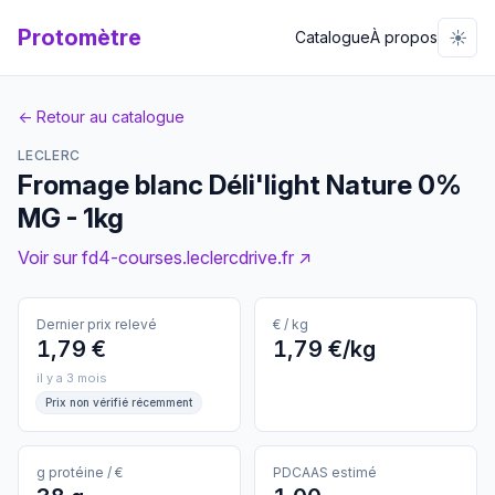
Protomètre
☀️
Catalogue
À propos
← Retour au catalogue
LECLERC
Fromage blanc Déli'light Nature 0%
MG - 1kg
Voir sur fd4-courses.leclercdrive.fr ↗
Dernier prix relevé
€ / kg
1,79 €
1,79 €/kg
il y a 3 mois
Prix non vérifié récemment
g protéine / €
PDCAAS estimé